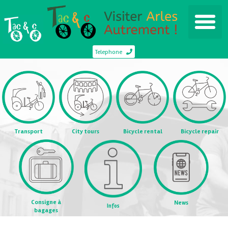
Telephone
Transport
City tours
Bicycle rental
Bicycle repair
Consigne à
News
Infos
bagages