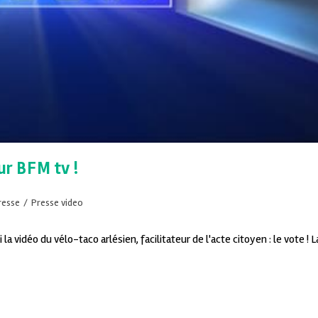
ur BFM tv !
resse
/
Presse video
la vidéo du vélo-taco arlésien, facilitateur de l'acte citoyen : le vote ! L