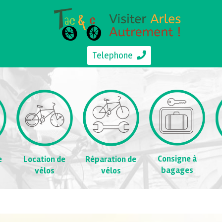
Telephone
Consigne à
e
Location de
Réparation de
bagages
vélos
vélos