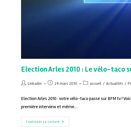
Election Arles 2010 : Le vélo-taco s
Linkadm
24 mars 2010
accueil
/
Actualités
/
P
Election Arles 2010 : votre vélo-taco passe sur BFM tv ! Voici 
première interview et même…
Continuer La Lecture