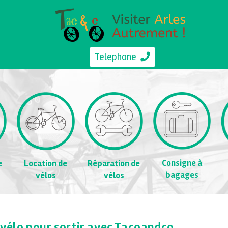
Telephone
Consigne à
e
Location de
Réparation de
bagages
vélos
vélos
n vélo pour sortir avec Tacoandco