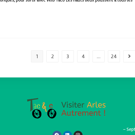
riques, pour sortir avec Vélo Taco Les hauts lieux poussent à tous les
1
2
3
4
…
24
– Sept