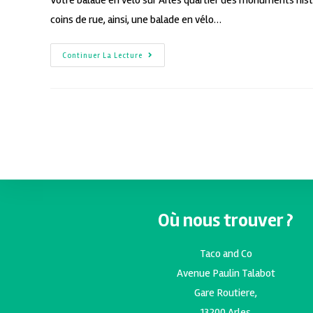
Votre balade en vélo sur Arles quartier des monuments histo
coins de rue, ainsi, une balade en vélo…
Continuer La Lecture
Où nous trouver ?
Taco and Co
Avenue Paulin Talabot
Gare Routiere,
13200 Arles