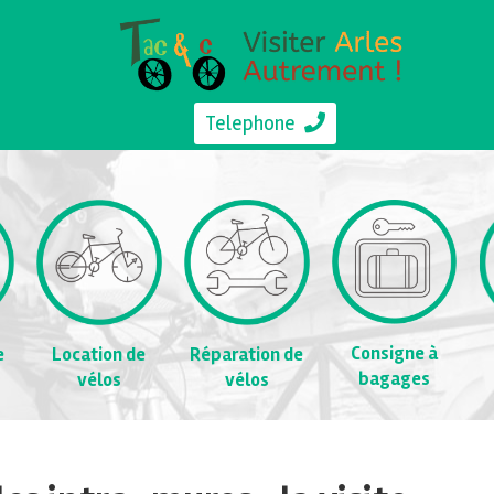
Telephone
Consigne à
e
Location de
Réparation de
bagages
vélos
vélos