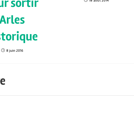
ur sortir
18 août 2014
Arles
storique
8 juin 2016
re