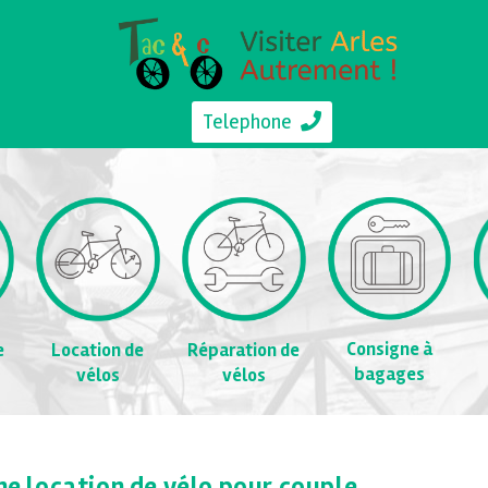
Telephone
Consigne à
e
Location de
Réparation de
bagages
vélos
vélos
une location de vélo pour couple