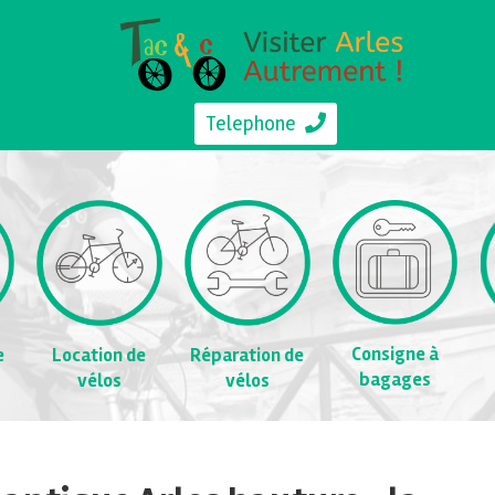
Telephone
Consigne à
e
Location de
Réparation de
bagages
vélos
vélos