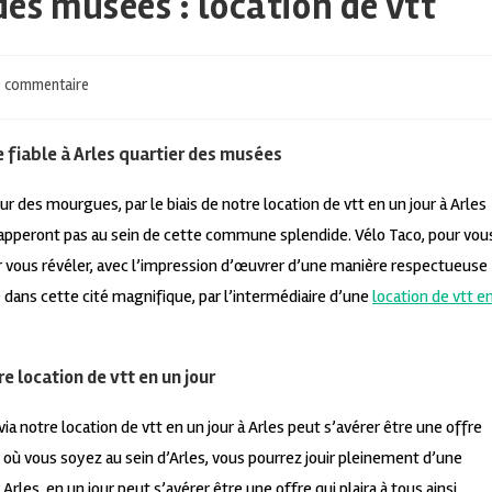
des musées : location de vtt
 commentaire
e fiable à Arles quartier des musées
tour des mourgues, par le biais de notre location de vtt en un jour à Arles
pperont pas au sein de cette commune splendide. Vélo Taco, pour vou
our vous révéler, avec l’impression d’œuvrer d’une manière respectueuse
e dans cette cité magnifique, par l’intermédiaire d’une
location de vtt e
e location de vtt en un jour
a notre location de vtt en un jour à Arles peut s’avérer être une offre
où vous soyez au sein d’Arles, vous pourrez jouir pleinement d’une
Arles, en un jour peut s’avérer être une offre qui plaira à tous ainsi