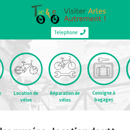
Telephone
Consigne à
e
Location de
Réparation de
bagages
vélos
vélos