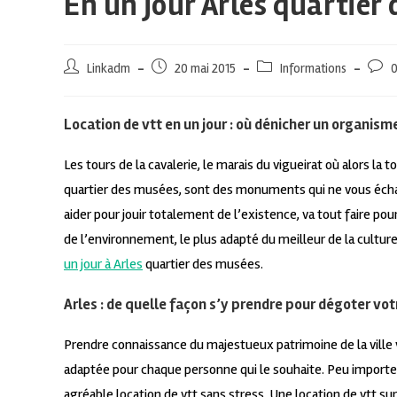
En un jour Arles quartier 
Linkadm
20 mai 2015
Informations
0
Location de vtt en un jour : où dénicher un organism
Les tours de la cavalerie, le marais du vigueirat où alors la 
quartier des musées, sont des monuments qui ne vous écha
aider pour jouir totalement de l’existence, va tout faire p
de l’environnement, le plus adapté du meilleur de la cultur
un jour à Arles
quartier des musées.
Arles : de quelle façon s’y prendre pour dégoter votr
Prendre connaissance du majestueux patrimoine de la ville vi
adaptée pour chaque personne qui le souhaite. Peu importe 
agréable location de vtt sans stress. Une location de vtt sur 