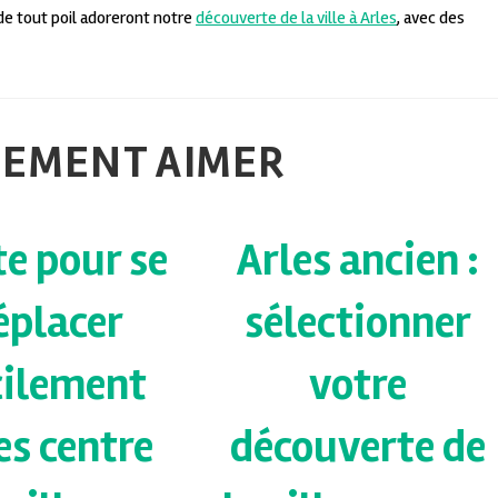
de tout poil adoreront notre
découverte de la ville à Arles
, avec des
LEMENT AIMER
te pour se
Arles ancien :
éplacer
sélectionner
cilement
votre
es centre
découverte de