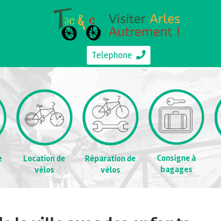
Telephone
Consigne à
e
Location de
Réparation de
bagages
vélos
vélos