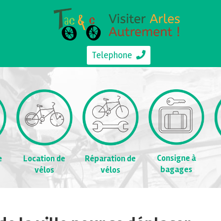
Telephone
Consigne à
e
Location de
Réparation de
bagages
vélos
vélos