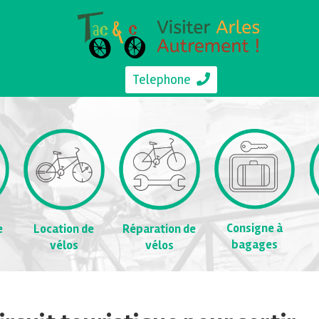
Telephone
Consigne à
e
Location de
Réparation de
bagages
vélos
vélos