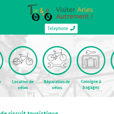
Telephone
Consigne à
e
Location de
Réparation de
bagages
vélos
vélos
de circuit touristique