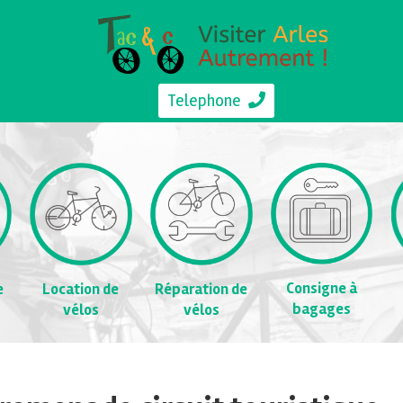
Telephone
Consigne à
e
Location de
Réparation de
bagages
vélos
vélos