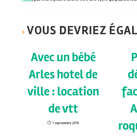
VOUS DEVRIEZ ÉGA
Avec un bébé
P
Arles hotel de
d
ville : location
fa
de vtt
A
roq
1 septembre 2015