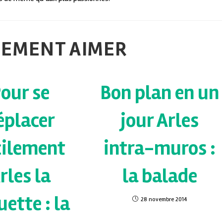
LEMENT AIMER
our se
Bon plan en un
éplacer
jour Arles
cilement
intra-muros :
rles la
la balade
uette : la
28 novembre 2014