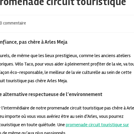
 promenade circuit touristique
0 commentaire
nfiance, pas chère à Arles Meja
rels, de même que les lieux prestigieux, comme les anciens ateliers
oriques. Vélo Taco, pour vous aider à pleinement profiter de la vie, va to
açon éco-responsable, le meilleur de la vie culturelle au sein de cette
it touristique pas chère Arles Meja.
une alternative respectueuse de l’environnement
 l’intermédiaire de notre promenade circuit touristique pas chère à Arl
Peu importe où vous vous avériez être au sein d’Arles, vous pourrez
touristique en toute quiétude. Une
promenade circuit touristique sur
tous de même qu’aux plus passionnés.