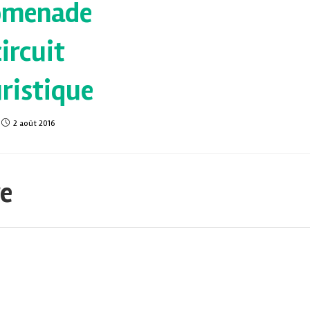
omenade
circuit
ristique
2 août 2016
re