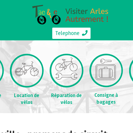
Telephone
Consigne à
e
Location de
Réparation de
bagages
vélos
vélos