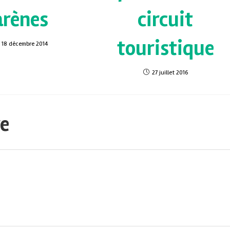
arènes
circuit
touristique
18 décembre 2014
27 juillet 2016
re