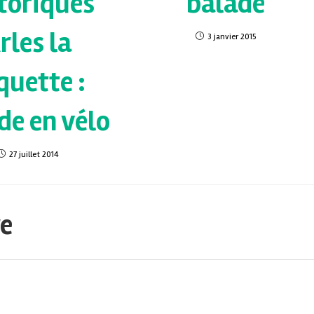
toriques
balade
rles la
3 janvier 2015
quette :
de en vélo
27 juillet 2014
re