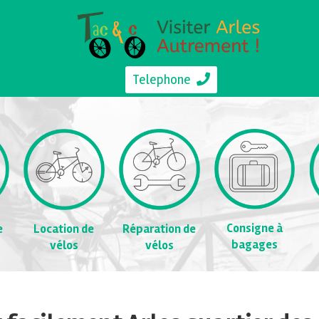
Telephone
Consigne à
e
Location de
Réparation de
bagages
vélos
vélos