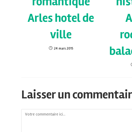
romantique
his
Arles hotel de
A
ville
ro
bala
24 mars 2015
Laisser un commentai