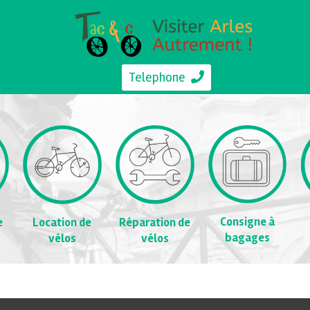
Telephone
Consigne à
e
Location de
Réparation de
bagages
vélos
vélos