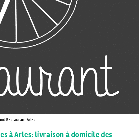
and Restaurant Arles
s à Arles: livraison à domicile des