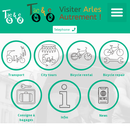
Telephone
Transport
City tours
Bicycle rental
Bicycle repair
Consigne à
News
Infos
bagages