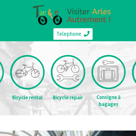
Telephone
Consigne à
Bicycle rental
Bicycle repair
bagages