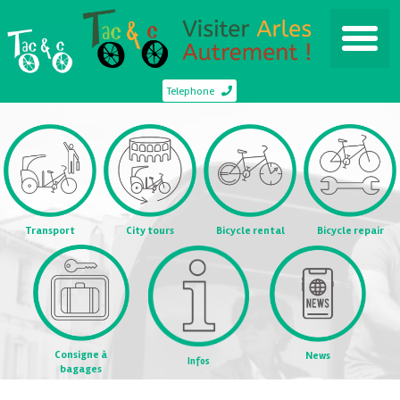
Telephone
Transport
City tours
Bicycle rental
Bicycle repair
Consigne à
News
Infos
bagages