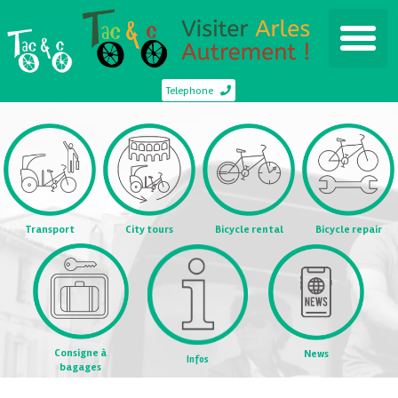
Telephone
Transport
City tours
Bicycle rental
Bicycle repair
Consigne à
News
Infos
bagages