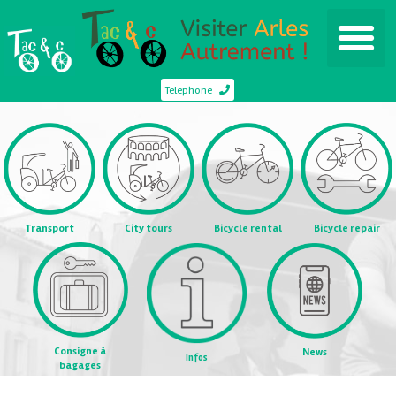
Telephone
Transport
City tours
Bicycle rental
Bicycle repair
Consigne à
News
Infos
bagages