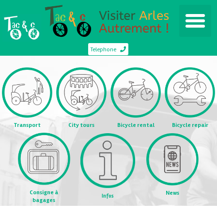
Telephone
Transport
City tours
Bicycle rental
Bicycle repair
Consigne à
News
Infos
bagages