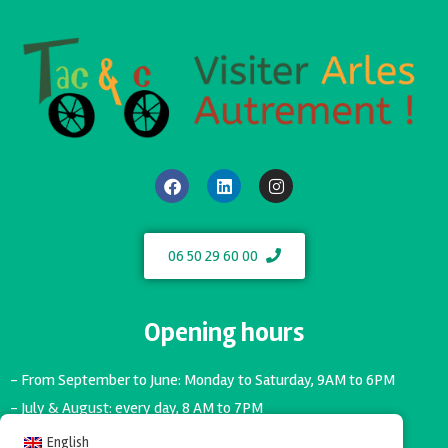
06 50 29 60 00
Opening hours
- From September to June: Monday to Saturday, 9AM to 6PM
- July & August: every day, 8 AM to 7PM
English