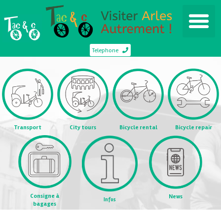
Telephone
Transport
City tours
Bicycle rental
Bicycle repair
Consigne à
News
Infos
bagages