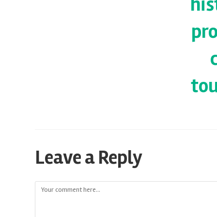
his
pr
tou
Leave a Reply