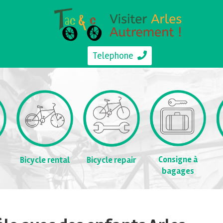
Telephone
Consigne à
Bicycle rental
Bicycle repair
bagages