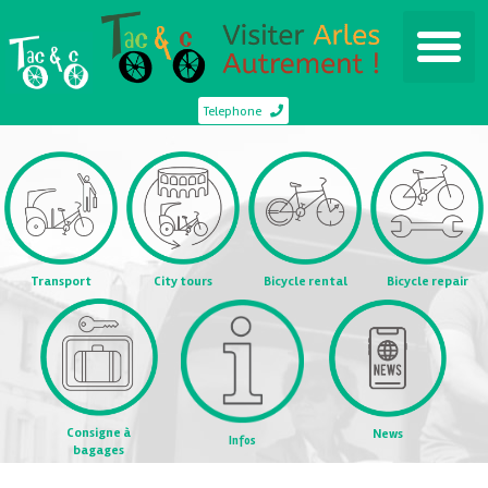
Telephone
Transport
City tours
Bicycle rental
Bicycle repair
Consigne à
News
Infos
bagages