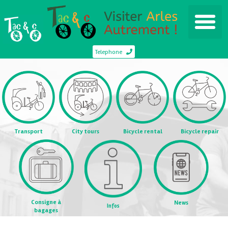
Telephone
Transport
City tours
Bicycle rental
Bicycle repair
Consigne à
News
Infos
bagages