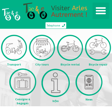
Telephone
Transport
City tours
Bicycle rental
Bicycle repair
Consigne à
News
Infos
bagages