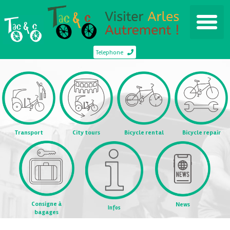
Telephone
Transport
City tours
Bicycle rental
Bicycle repair
Consigne à
News
Infos
bagages