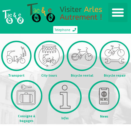
Telephone
Transport
City tours
Bicycle rental
Bicycle repair
Consigne à
News
Infos
bagages