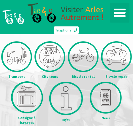
Telephone
Transport
City tours
Bicycle rental
Bicycle repair
Consigne à
News
Infos
bagages