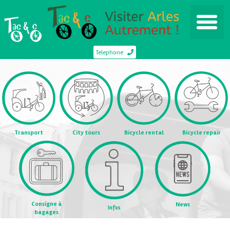
Telephone
Transport
City tours
Bicycle rental
Bicycle repair
Consigne à
News
Infos
bagages