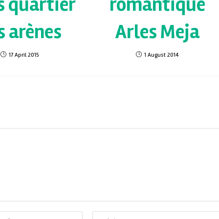
s quartier
romantique
s arènes
Arles Meja
17 April 2015
1 August 2014