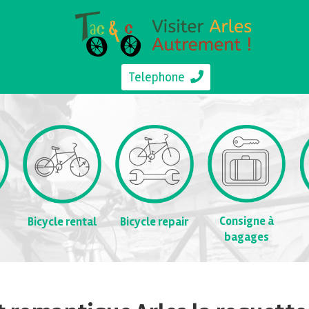
Telephone
Consigne à
Bicycle rental
Bicycle repair
bagages