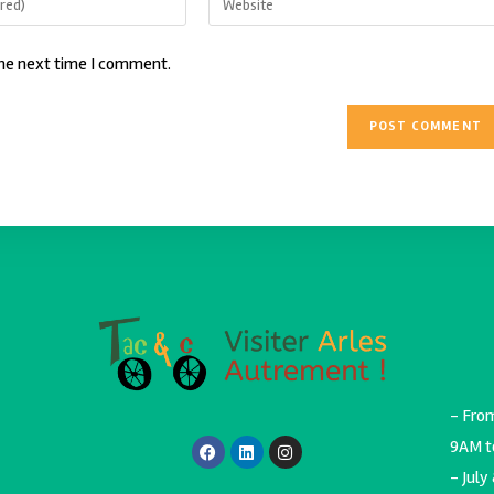
the next time I comment.
- Fro
9AM t
- July