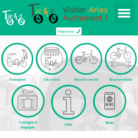
Telephone
Transport
City tours
Bicycle rental
Bicycle repair
Consigne à
News
Infos
bagages