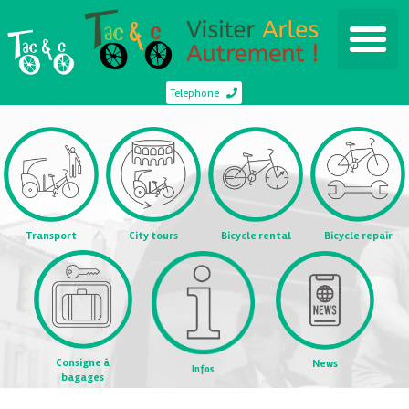
Telephone
Transport
City tours
Bicycle rental
Bicycle repair
Consigne à
News
Infos
bagages