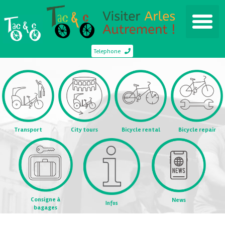
Telephone
Transport
City tours
Bicycle rental
Bicycle repair
Consigne à
News
Infos
bagages