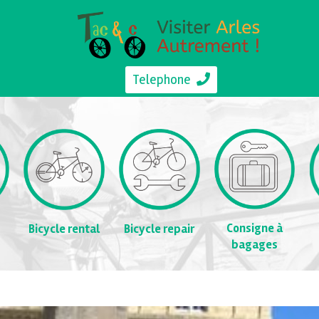
Telephone
Consigne à
Bicycle rental
Bicycle repair
bagages