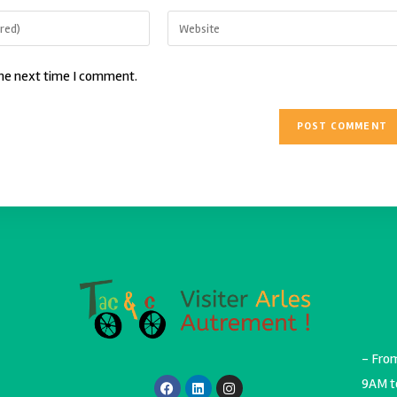
the next time I comment.
- Fro
9AM t