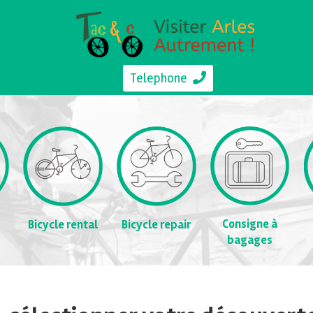
Telephone
Consigne à
Bicycle rental
Bicycle repair
bagages