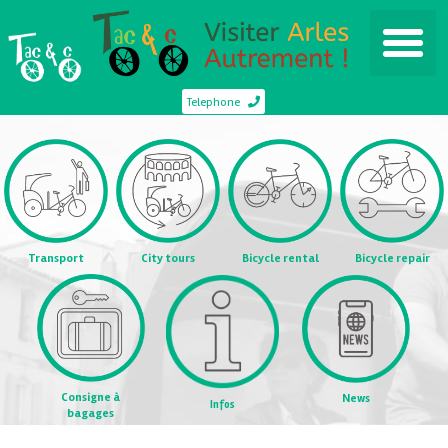
Telephone
Transport
City tours
Bicycle rental
Bicycle repair
Consigne à
News
Infos
bagages