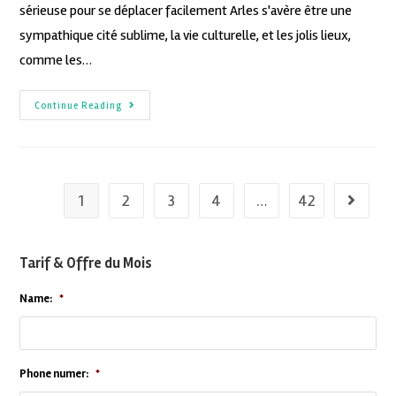
sérieuse pour se déplacer facilement Arles s'avère être une
sympathique cité sublime, la vie culturelle, et les jolis lieux,
comme les…
Continue Reading
1
2
3
4
…
42
Tarif & Offre du Mois
Name:
*
Phone numer:
*