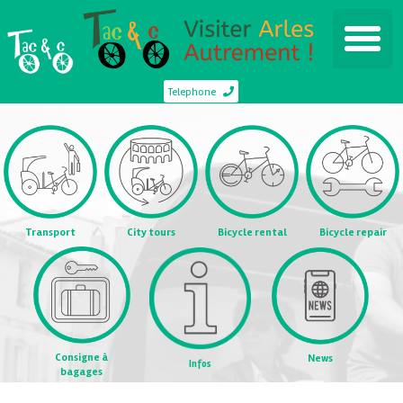
Telephone
Transport
City tours
Bicycle rental
Bicycle repair
Consigne à
News
Infos
bagages