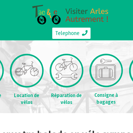
Telephone
Consigne à
e
Location de
Réparation de
bagages
vélos
vélos