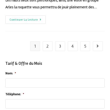
Les hauts lieux sont pléthoriques, ainsi, une visite en groupe
Arles la roquette vous permettra de jouir pleinement des…
Continuer La Lecture
1
2
3
4
5
Tarif & Offre du Mois
Nom:
*
Téléphone:
*