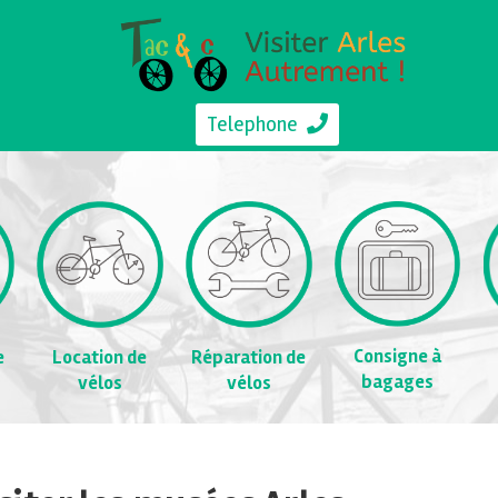
Telephone
Consigne à
e
Location de
Réparation de
bagages
vélos
vélos