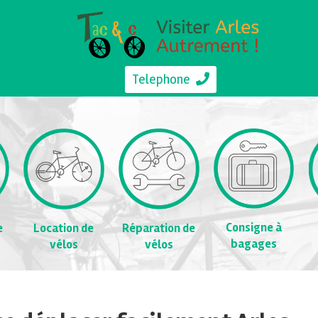
Telephone
Consigne à
e
Location de
Réparation de
bagages
vélos
vélos