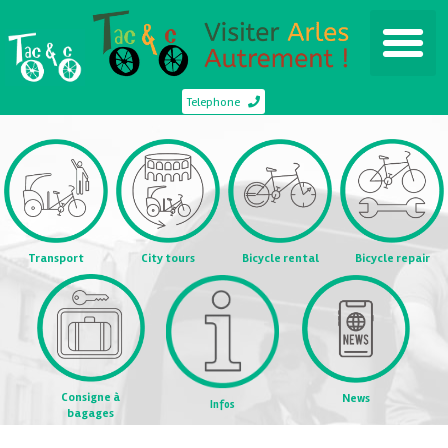
Telephone
Transport
City tours
Bicycle rental
Bicycle repair
Consigne à
News
Infos
bagages