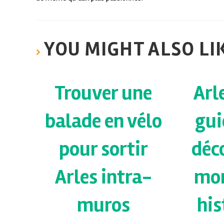
YOU MIGHT ALSO LI
Trouver une
Arle
balade en vélo
gui
pour sortir
déco
Arles intra-
mo
muros
his