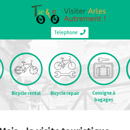
Telephone
Consigne à
Bicycle rental
Bicycle repair
bagages