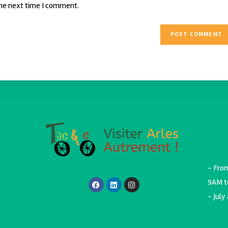
the next time I comment.
- Fro
9AM t
- July