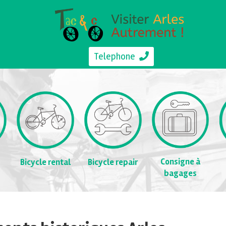
Telephone
Consigne à
Bicycle rental
Bicycle repair
bagages