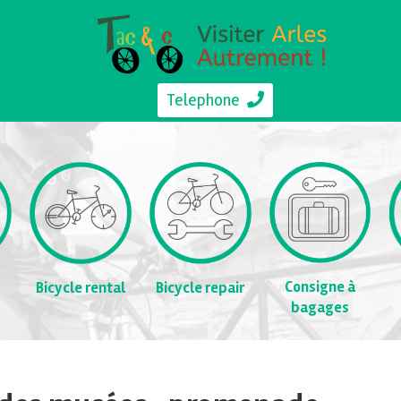
Telephone
Consigne à
Bicycle rental
Bicycle repair
bagages