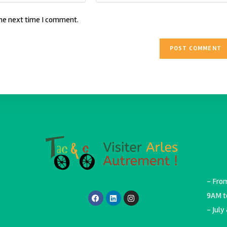
the next time I comment.
- Fro
9AM t
- July