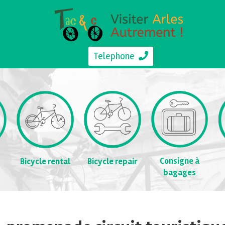
Telephone
Consigne à
Bicycle rental
Bicycle repair
bagages