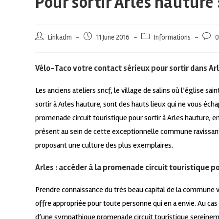
Pour sortir Arles hauture
Linkadm
11 June 2016
Informations
0
Vélo-Taco votre contact sérieux pour sortir dans Ar
Les anciens ateliers sncf, le village de salins où l’église sa
sortir à Arles hauture, sont des hauts lieux qui ne vous é
promenade circuit touristique pour sortir à Arles hauture,
présent au sein de cette exceptionnelle commune ravissante
proposant une culture des plus exemplaires.
Arles : accéder à la promenade circuit touristique pou
Prendre connaissance du très beau capital de la commune via
offre appropriée pour toute personne qui en a envie. Au cas 
d’une sympathique promenade circuit touristique sereine