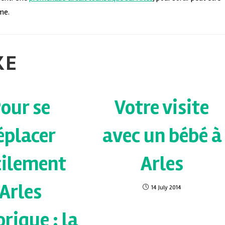
sme.
KE
our se
Votre visite
éplacer
avec un bébé à
cilement
Arles
Arles
14 July 2014
orique : la