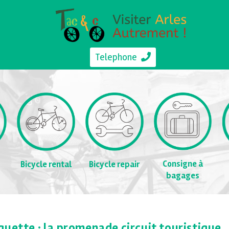
Telephone
Consigne à
Bicycle rental
Bicycle repair
bagages
quette : la promenade circuit touristique