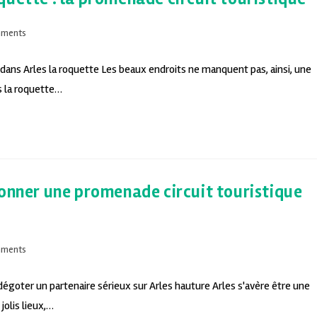
mments
 dans Arles la roquette Les beaux endroits ne manquent pas, ainsi, une
s la roquette…
ionner une promenade circuit touristique
mments
égoter un partenaire sérieux sur Arles hauture Arles s'avère être une
jolis lieux,…