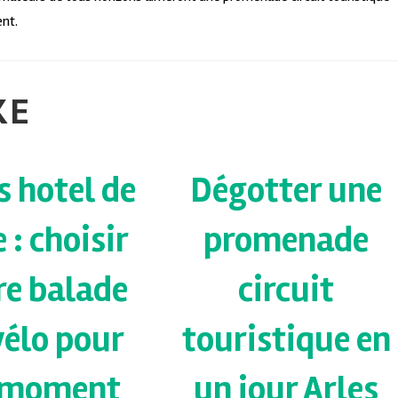
ent.
KE
s hotel de
Dégotter une
e : choisir
promenade
re balade
circuit
vélo pour
touristique en
 moment
un jour Arles