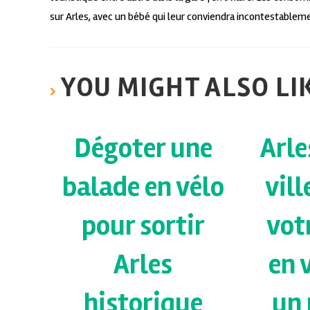
sur Arles, avec un bébé qui leur conviendra incontestablem
YOU MIGHT ALSO LI
Dégoter une
Arle
balade en vélo
vill
pour sortir
vot
Arles
en 
historique
un