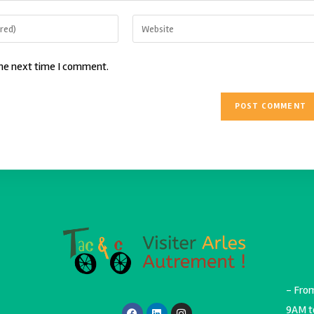
the next time I comment.
- Fro
9AM t