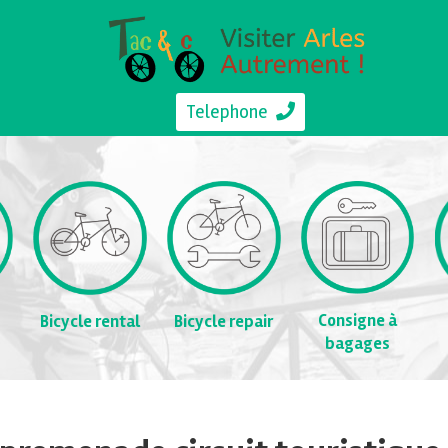
Telephone
Consigne à
Bicycle rental
Bicycle repair
bagages