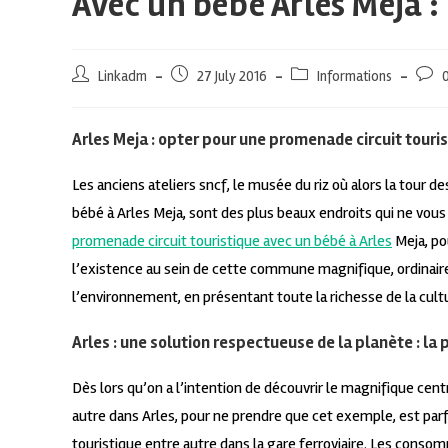
Avec un bébé Arles Meja :
Linkadm
27 July 2016
Informations
Arles Meja : opter pour une promenade circuit touri
Les anciens ateliers sncf, le musée du riz où alors la tour 
bébé à Arles Meja, sont des plus beaux endroits qui ne vo
promenade circuit touristique avec un bébé à Arles
Meja, po
l’existence au sein de cette commune magnifique, ordinai
l’environnement, en présentant toute la richesse de la cult
Arles : une solution respectueuse de la planète : la
Dès lors qu’on a l’intention de découvrir le magnifique cen
autre dans Arles, pour ne prendre que cet exemple, est parfa
touristique entre autre dans la gare ferroviaire. Les cons