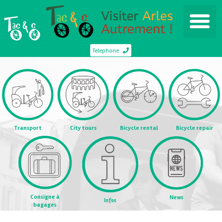
Telephone
Transport
City tours
Bicycle rental
Bicycle repair
Consigne à
News
Infos
bagages